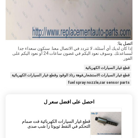
اتصل بنا:
إذا كان لديك أي أسئلة، لا تتردد في الاتصال معنا. سنكون سعداء جدا
لمساعدتك. وسوف نعود اليكم في غضون ساعات 24 أو نعود اليكم على
الفور.
قطع غيار السيارات الكهربائية
قطع غيار السيارات الاستشعار,فوهة رذاذ الوقود وقطع غيار السيارات الكهربائية
fuel spray nozzle,car sensor parts
احصل على افضل سعر ل
قطع غيار السيارات الكهربائية فت صمام
التحكم في النفط تويوتا زا شب صدى
بريوس ياريس