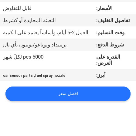
الأسعار:
قابل للتفاوض
مراقبة
تفاصيل التغليف:
التعبئة المحايدة أو كشرط
الجودة
وقت التسليم:
العمل 2-5 أيام، وأساساً يعتمد على الكمية
اتصل
شروط الدفع:
ترينيداد وتوباغو/يونيون بأي بال
بنا
القدرة على
5000 pcs لكلّ شهر
العرض:
اطلب
أبرز:
,
car sensor parts
fuel spray nozzle
اقتباس
افضل سعر
خريطة
الموقع
PRIVACY