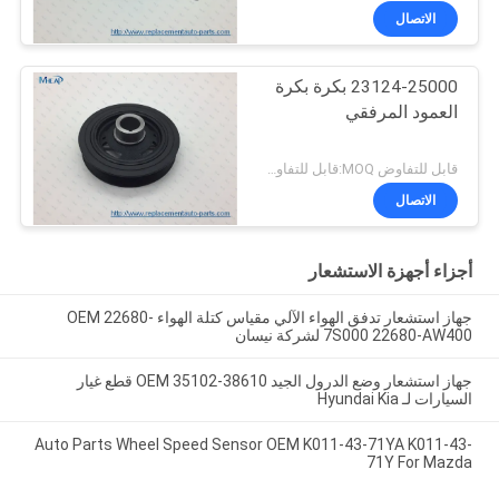
الاتصال
23124-25000 بكرة بكرة
العمود المرفقي
قابل للتفاوض MOQ:قابل للتفاوض
الاتصال
أجزاء أجهزة الاستشعار
جهاز استشعار تدفق الهواء الآلي مقياس كتلة الهواء OEM 22680-
7S000 22680-AW400 لشركة نيسان
جهاز استشعار وضع الدرول الجيد OEM 35102-38610 قطع غيار
السيارات لـ Hyundai Kia
Auto Parts Wheel Speed Sensor OEM K011-43-71YA K011-43-
71Y For Mazda