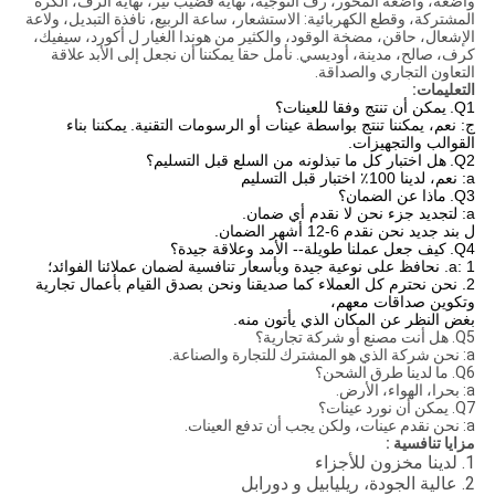
واضعة، واضعة المحور، رف التوجيه، نهاية قضيب تير، نهاية الرف، الكرة
المشتركة، وقطع الكهربائية: الاستشعار، ساعة الربيع، نافذة التبديل، ولاعة
الإشعال، حاقن، مضخة الوقود، والكثير من هوندا الغيار ل أكورد، سيفيك،
كرف، صالح، مدينة، أوديسي. نأمل حقا يمكننا أن نجعل إلى الأبد علاقة
التعاون التجاري والصداقة.
التعليمات:
Q1.
يمكن أن تنتج وفقا للعينات؟
ج: نعم، يمكننا تنتج بواسطة عينات أو الرسومات التقنية.
يمكننا بناء
القوالب والتجهيزات.
Q2.
هل اختبار كل ما تبذلونه من السلع قبل التسليم؟
a: نعم، لدينا 100٪ اختبار قبل التسليم
Q3.
ماذا عن الضمان؟
a: لتجديد جزء نحن لا نقدم أي ضمان.
ل بند جديد نحن نقدم 6-12 أشهر الضمان.
Q4.
كيف جعل عملنا طويلة-- الأمد وعلاقة جيدة؟
a: 1. نحافظ على نوعية جيدة وبأسعار تنافسية لضمان عملائنا الفوائد؛
2. نحن نحترم كل العملاء كما صديقنا ونحن بصدق القيام بأعمال تجارية
وتكوين صداقات معهم،
بغض النظر عن المكان الذي يأتون منه.
Q5. هل أنت مصنع أو شركة تجارية؟
a: نحن شركة الذي هو المشترك للتجارة والصناعة.
Q6. ما لدينا طرق الشحن؟
a: بحرا، الهواء، الأرض.
Q7. يمكن أن نورد عينات؟
a: نحن نقدم عينات، ولكن يجب أن تدفع العينات.
مزايا تنافسية :
1. لدينا مخزون للأجزاء
2. عالية الجودة، ريليابيل و دورابل