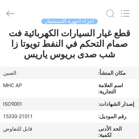
MHC
Linkway
Auto
Parts
Limited.
أجزاء أجهزة الاستشعار
All
Rights
Reserved.
قطع غيار السيارات الكهربائية فت
الصفحة
صمام التحكم في النفط تويوتا زا
الرئيسية
شب صدى بريوس ياريس
منتجات
مكان المنشأ:
الصين
معلومات
اسم العلامة
MHC AP
عنا
التجارية:
إصدار الشهادات:
ISO9001
جولة
رقم الموديل:
15330-21011
في
الحد الأدنى
قابل للتفاوض
المعمل
لكمية: