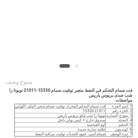
POLICY
منتوج وصف
فت صمام التحكم في النفط متغير توقيت صمام 15330-21011 تويوتا زا
شب صدى بريوس ياريس
مواصفات:
1.
اسم الجزء:
فت صمام التحكم المحرك توقيت صمام متغير الملف اللولبي
2.
الجزء رقم:
15330-21011
3.
نموذج السيارة:
تويوتا زا شب إيكو بريوس ياريس
4. التعبئة:
صندوق خارج + كيس بولي داخل
5. الحجم:
أوم القياسية
6- كونديتون:
علامة تجارية جديدة
7. جزء الوصف
صمام آسى، عمود الحدبات توقيت مراقبة النفط