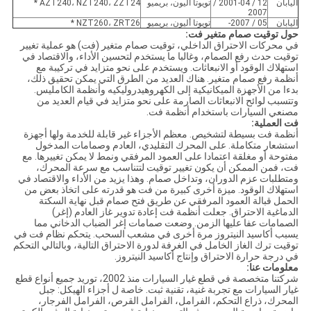
اليابان
12 / 2001-04 /
تويوتا أليون، بريميو
AZT240، NZT240، ZZT24 *
2007
اليابان
05 / 2007-
تويوتا أليون، بريميو
NZT260، ZRT26 *
حول توقيت صمام متغير فت:
في محركات الاحتراق الداخلي، توقيت صمام متغير (فت) هو عملية تغيير
توقيت حدث رفع الصمام، وغالبا ما يستخدم لتحسين الأداء، والاقتصاد في
استهلاك الوقود أو الانبعاثات. ويستخدم على نحو متزايد في تركيبة مع
أنظمة رفع صمام متغير. هناك العديد من الطرق التي يمكن تحقيق ذلك،
بدءا من الأجهزة الميكانيكية إلى الكهروهيدروليكيه وأنظمة الكامليس.
وتتسبب لوائح الانبعاثات الصارمة على نحو متزايد في قيام العديد من
مصنعي السيارات باستخدام أنظمة فت.
فت العملية:
أنظمة فت بسيطة لتشخيص. معظم الأجزاء غير قابلة للخدمة ولها أجهزة
استشعار متكاملة. على المحرك التقليدي، العادم وصمامات المدخول
مفتوحة أو مغلقة اعتمادا على العمود المرفقي ونمط لا يمكن تغييرها. مع
فت، فمن الممكن أن يكون تغيير توقيت لتتناسب مع سرعة المحرك،
ومتطلبات عزم الدوران، وتداخل صمام. وهذا يزيد من الأداء والاقتصاد في
استهلاك الوقود. ميزة أخرى كبيرة من فت هو قدرته على اتخاذ بعض من
الحمل قبالة العمود المرفقي عن طريق فتح صمام قبل نهاية السكتة
الدماغية الاحتراق. جعلت أنظمة فت إعادة تدوير غاز العادم (إغر)
الصمامات عفا عليها الزمن. وضعت صمامات إغر الضباب الدخاني مما
يسبب أكاسيد النيتروز مرة أخرى في مشعب السحب. يتحكم نظام فت في
توقيت ترك الغاز الخامل في الغرفة لدورة الاحتراق التالية، وبالتالي التحكم
في درجة حرارة الاحتراق وإنتاج أكاسيد النيتروز.
معلومات عنا:
شركتنا متخصصة في قطع غيار السيارات منذ 2002، توريد جميع أنواع قطع
غيار السيارات مع تجربة غنية، تقنية ثبت. خاصة ل أجزاء الهيكل: جبل
المحرك، ذراع التحكم، الفرامل، الفرامل القرص، الفرامل الفرجار،