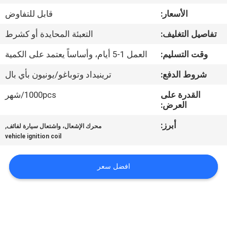
الأسعار:
قابل للتفاوض
مراقبة
تفاصيل التغليف:
التعبئة المحايدة أو كشرط
الجودة
وقت التسليم:
العمل 1-5 أيام، وأساساً يعتمد على الكمية
اتصل
شروط الدفع:
ترينيداد وتوباغو/يونيون بأي بال
بنا
القدرة على
1000pcs/شهر
العرض:
اطلب
أبرز:
,
محرك الإشعال، واشتعال سيارة لفائف
vehicle ignition coil
اقتباس
افضل سعر
خريطة
الموقع
PRIVACY