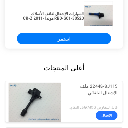
السيارات الإشعال لفائف الأسلاك
30520-RB0-S01 هوندا CR-Z 2011-
2016 صالح 2009-2013
استمر
أعلى المنتجات
22448-8J115 ملف
الإشعال التلقائي
قابل للتفاوض MOQ:قابل للتفاوض
الاتصال