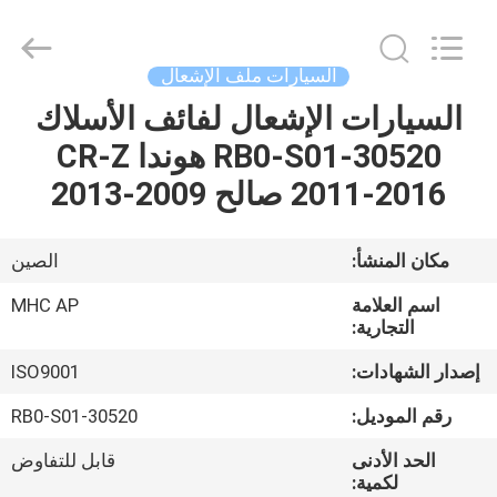
MHC
Linkway
Auto
Parts
Limited.
السيارات ملف الإشعال
All
Rights
Reserved.
السيارات الإشعال لفائف الأسلاك
الصفحة
30520-RB0-S01 هوندا CR-Z
الرئيسية
2011-2016 صالح 2009-2013
منتجات
مكان المنشأ:
الصين
معلومات
اسم العلامة
MHC AP
عنا
التجارية:
إصدار الشهادات:
ISO9001
جولة
رقم الموديل:
30520-RB0-S01
في
الحد الأدنى
قابل للتفاوض
المعمل
لكمية: