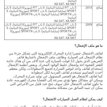
النباتية)
KA 5AT، KA 5MT
صالح
2010
5 باب FIT (ساياما النباتية)، 5 باب FIT (سوزوكا النباتية)، 5 باب
SPORT (ساياما النباتية)، 5 باب SPORT (سوزوكا النباتية)، 5
باب SPORTN (ساياما النباتية)، 5 باب SPORTN (سوزوكا
النباتية)
KA 5AT، KA 5MT
صالح
2009
5 باب FIT (ساياما النباتية)، 5 باب FIT (سوزوكا النباتية)، 5 باب
SPORT (ساياما النباتية)، 5 باب SPORT (سوزوكا النباتية)، 5
باب SPORTN (ساياما النباتية)، 5 باب SPORTN (سوزوكا
النباتية)
KA 5AT، KA 5MT
ما هو ملف الإشعال؟
لفائف الاشتعال عنصرا إدارة المحرك الإلكترونية التي تشكل جزءا من
نظام الإشعال في السيارة.
وظائف ملف الإشعال باعتبارها فائف
التعريفي الذي يحول 12 فولت السيارة إلى عدة آلاف من أن هناك حاجة
للقفز الفجوة اعة وإشعال خليط الوقود المحرك.
وبعض أنظمة الإشعال
استخدام لفائف واحد لتوفير الشرارة لجميع الاسطوانات، ولكن معظم
أحدث التصاميم تستخدم لفائف الفردية لكل اسطوانة.
كما لفائف الاشتعال هو العنصر المسؤول عن توليد شرارة المحرك،
ويمكن أي مشاكل معها تؤدي بسرعة إلى القضايا محرك الفهرسه.
عادة
ما تكون لفائف الاشتعال خلل سوف تنتج عدد قليل من الأعراض التي
يمكن أن تنبيه السائق من مشكلة محتملة.
كيف يمكن لنظام العمل السيارات الاشتعال؟
وظيفة أساسية من لفائف الاشتعال توفير الجهد العالي، والذي يقفز بين