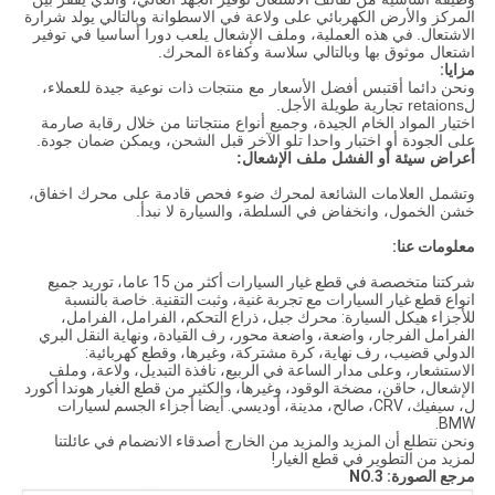
المركز والأرض الكهربائي على ولاعة في الاسطوانة وبالتالي يولد شرارة
الاشتعال.
في هذه العملية، وملف الإشعال يلعب دورا أساسيا في توفير
اشتعال موثوق بها وبالتالي سلاسة وكفاءة المحرك.
مزايا:
ونحن دائما أقتبس أفضل الأسعار مع منتجات ذات نوعية جيدة للعملاء،
لretaions تجارية طويلة الأجل.
اختيار المواد الخام الجيدة، وجميع أنواع منتجاتنا من خلال رقابة صارمة
على الجودة أو اختبار واحدا تلو الآخر قبل الشحن، ويمكن ضمان جودة.
أعراض سيئة أو الفشل ملف الإشعال:
وتشمل العلامات الشائعة لمحرك ضوء فحص قادمة على محرك اخفاق،
خشن الخمول، وانخفاض في السلطة، والسيارة لا نبدأ.
معلومات عنا:
شركتنا متخصصة في قطع غيار السيارات أكثر من 15 عاما، توريد جميع
انواع قطع غيار السيارات مع تجربة غنية، وثبت التقنية. خاصة بالنسبة
للأجزاء هيكل السيارة: محرك جبل، ذراع التحكم، الفرامل، الفرامل،
الفرامل الفرجار، واضعة، واضعة محور، رف القيادة، ونهاية النقل البري
الدولي قضيب، رف نهاية، كرة مشتركة، وغيرها، وقطع كهربائية:
الاستشعار، وعلى مدار الساعة في الربيع، نافذة التبديل، ولاعة، وملف
الإشعال، حاقن، مضخة الوقود، وغيرها، والكثير من قطع الغيار هوندا أكورد
ل، سيفيك، CRV، صالح، مدينة، أوديسي. أيضا أجزاء الجسم لسيارات
BMW.
ونحن نتطلع أن المزيد والمزيد من الخارج أصدقاء الانضمام في عائلتنا
لمزيد من التطوير في قطع الغيار!
مرجع الصورة: NO.3